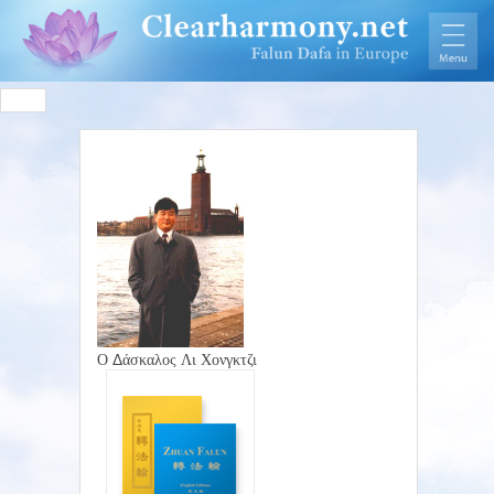
Ο Δάσκαλος Λι Χονγκτζι